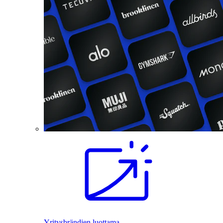
Yritysbrändien luottama