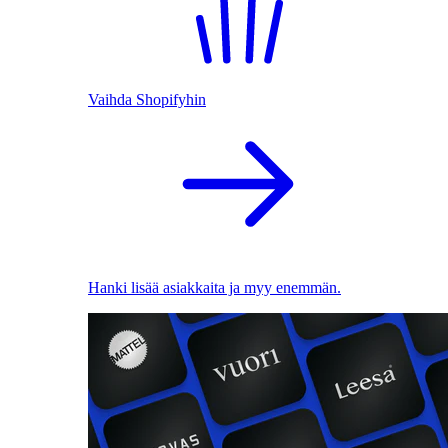
Vaihda Shopifyhin
Hanki lisää asiakkaita ja myy enemmän.