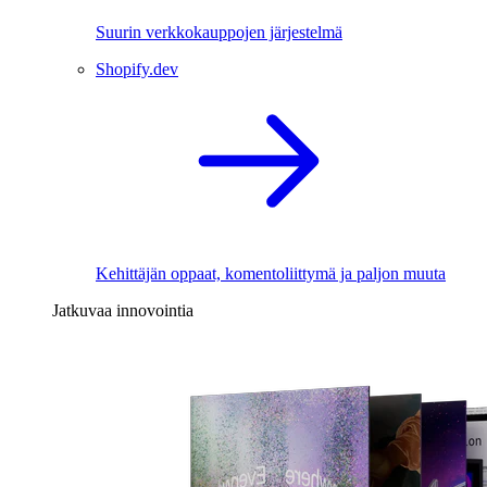
Suurin verkkokauppojen järjestelmä
Shopify.dev
Kehittäjän oppaat, komentoliittymä ja paljon muuta
Jatkuvaa innovointia