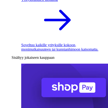
Soveltuu kaikille yrityksille kokoon,
monimutkaisuuteen tai kunnianhimoon katsomatta.
Sisältyy jokaiseen kauppaan