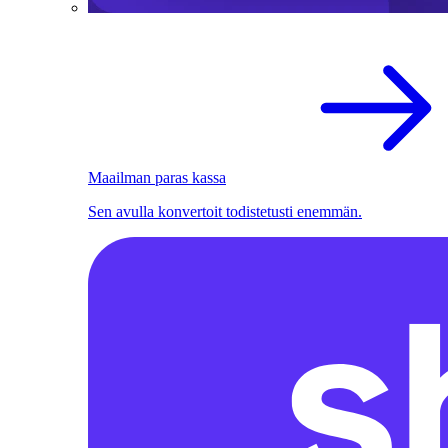
Maailman paras kassa
Sen avulla konvertoit todistetusti enemmän.