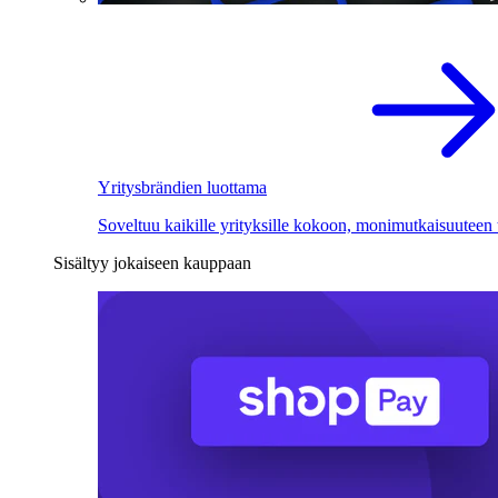
Yritysbrändien luottama
Soveltuu kaikille yrityksille kokoon, monimutkaisuuteen
Sisältyy jokaiseen kauppaan