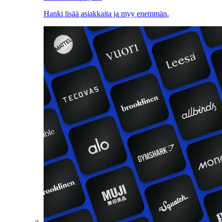
Hanki lisää asiakkaita ja myy enemmän.