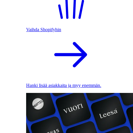
Vaihda Shopifyhin
Hanki lisää asiakkaita ja myy enemmän.