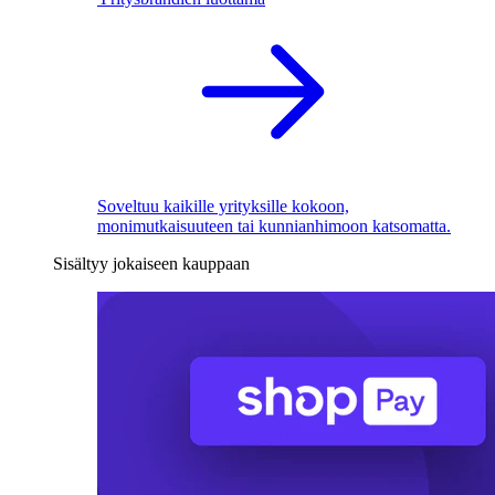
Soveltuu kaikille yrityksille kokoon,
monimutkaisuuteen tai kunnianhimoon katsomatta.
Sisältyy jokaiseen kauppaan