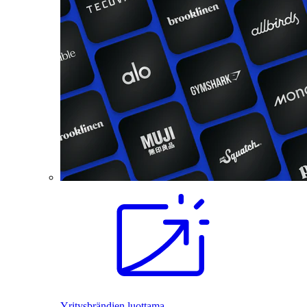
Yritysbrändien luottama