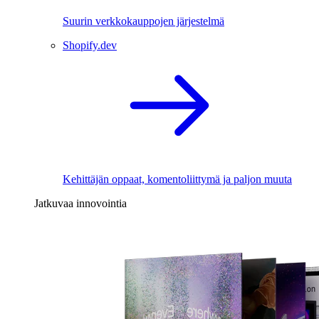
Suurin verkkokauppojen järjestelmä
Shopify.dev
Kehittäjän oppaat, komentoliittymä ja paljon muuta
Jatkuvaa innovointia