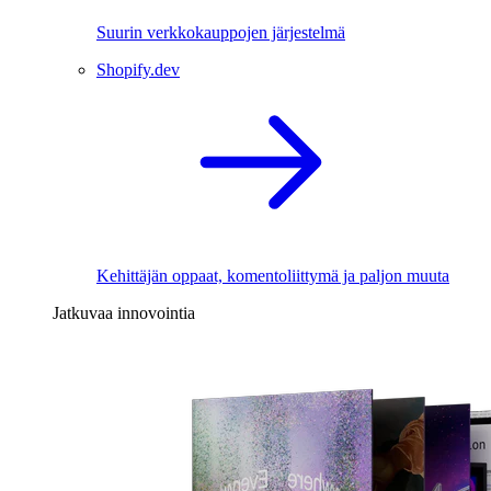
Suurin verkkokauppojen järjestelmä
Shopify.dev
Kehittäjän oppaat, komentoliittymä ja paljon muuta
Jatkuvaa innovointia