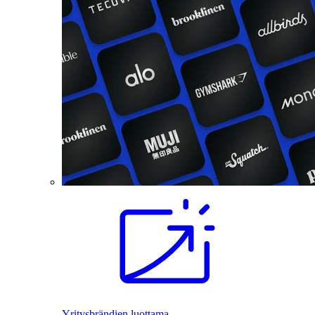
Yritysbrändien luottama