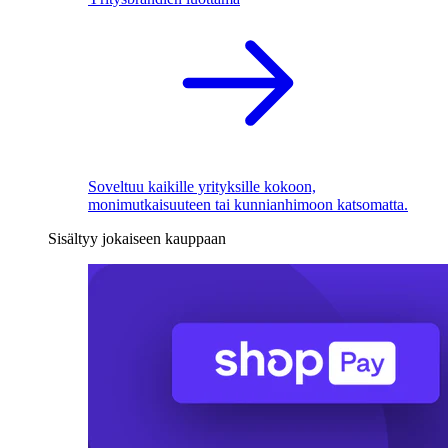
Soveltuu kaikille yrityksille kokoon,
monimutkaisuuteen tai kunnianhimoon katsomatta.
Sisältyy jokaiseen kauppaan