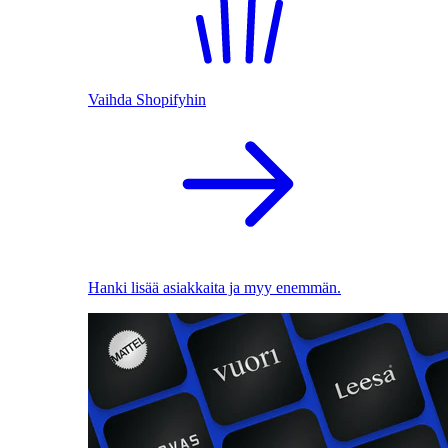
Vaihda Shopifyhin
Hanki lisää asiakkaita ja myy enemmän.