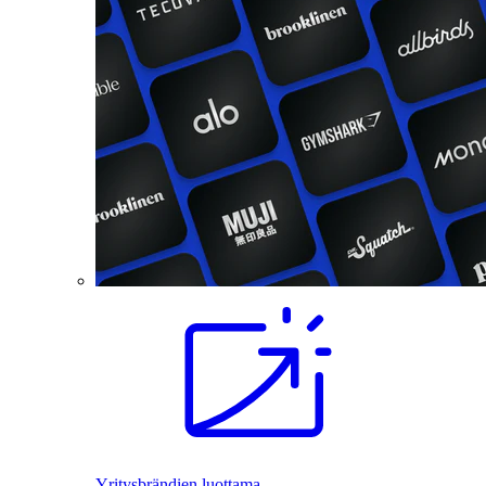
Yritysbrändien luottama