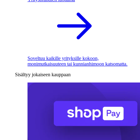
Soveltuu kaikille yrityksille kokoon,
monimutkaisuuteen tai kunnianhimoon katsomatta.
Sisältyy jokaiseen kauppaan