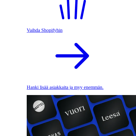
Vaihda Shopifyhin
Hanki lisää asiakkaita ja myy enemmän.