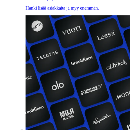
Hanki lisää asiakkaita ja myy enemmän.