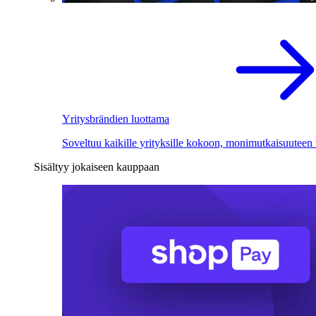
Yritysbrändien luottama
Soveltuu kaikille yrityksille kokoon, monimutkaisuuteen
Sisältyy jokaiseen kauppaan