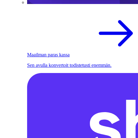
Maailman paras kassa
Sen avulla konvertoit todistetusti enemmän.