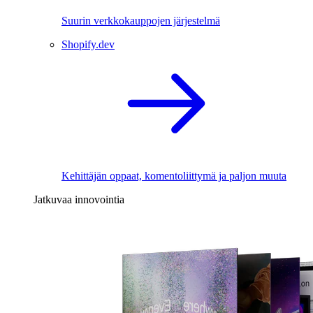
Suurin verkkokauppojen järjestelmä
Shopify.dev
Kehittäjän oppaat, komentoliittymä ja paljon muuta
Jatkuvaa innovointia