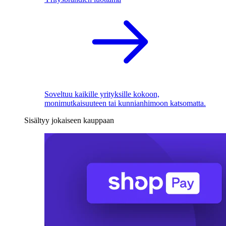
Soveltuu kaikille yrityksille kokoon,
monimutkaisuuteen tai kunnianhimoon katsomatta.
Sisältyy jokaiseen kauppaan