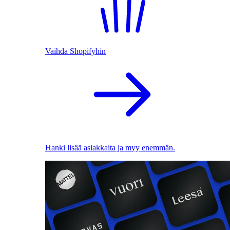
Vaihda Shopifyhin
Hanki lisää asiakkaita ja myy enemmän.