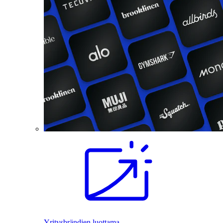
Yritysbrändien luottama