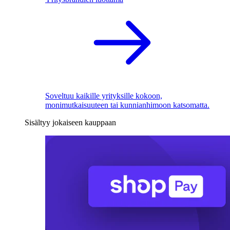
Soveltuu kaikille yrityksille kokoon,
monimutkaisuuteen tai kunnianhimoon katsomatta.
Sisältyy jokaiseen kauppaan