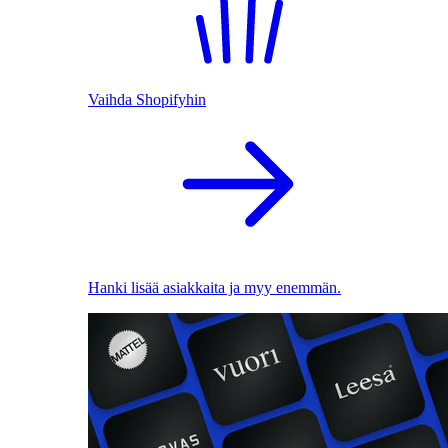
Vaihda Shopifyhin
Hanki lisää asiakkaita ja myy enemmän.