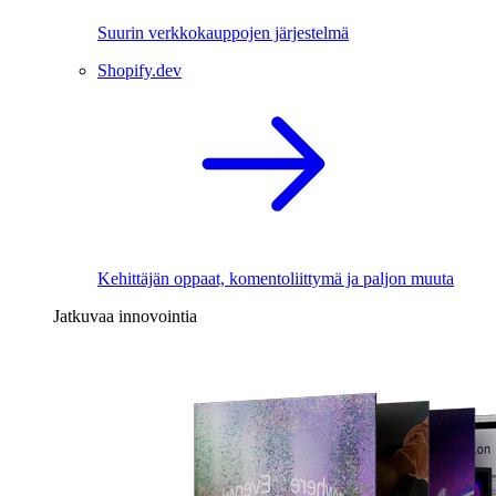
Suurin verkkokauppojen järjestelmä
Shopify.dev
Kehittäjän oppaat, komentoliittymä ja paljon muuta
Jatkuvaa innovointia