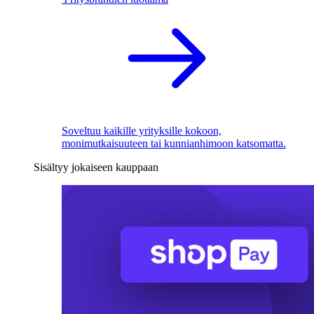
Soveltuu kaikille yrityksille kokoon,
monimutkaisuuteen tai kunnianhimoon katsomatta.
Sisältyy jokaiseen kauppaan