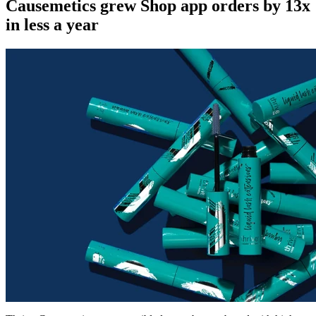
Causemetics grew Shop app orders by 13x
in less a year