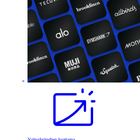
Yritysbrändien luottama