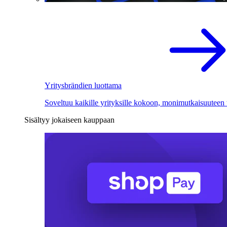
Yritysbrändien luottama
Soveltuu kaikille yrityksille kokoon, monimutkaisuuteen
Sisältyy jokaiseen kauppaan