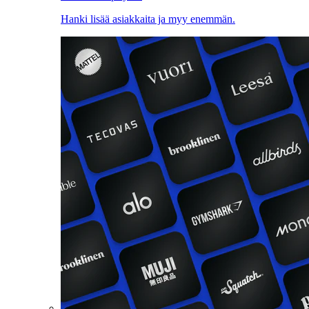
Hanki lisää asiakkaita ja myy enemmän.