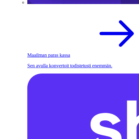
Maailman paras kassa
Sen avulla konvertoit todistetusti enemmän.