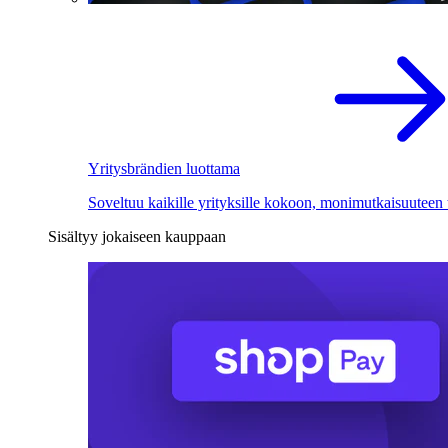
Yritysbrändien luottama
Soveltuu kaikille yrityksille kokoon, monimutkaisuuteen
Sisältyy jokaiseen kauppaan