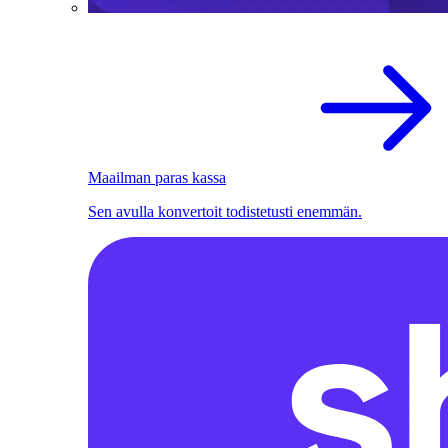
Maailman paras kassa
Sen avulla konvertoit todistetusti enemmän.