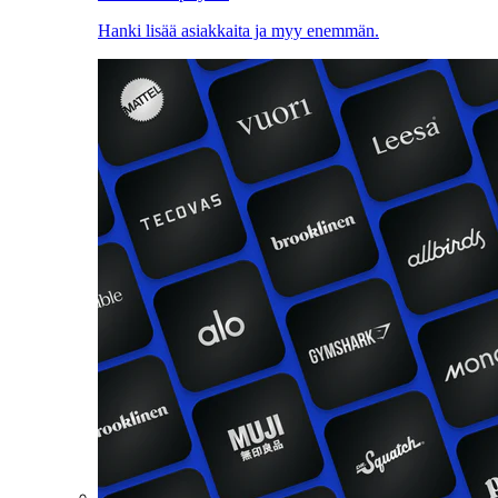
Hanki lisää asiakkaita ja myy enemmän.