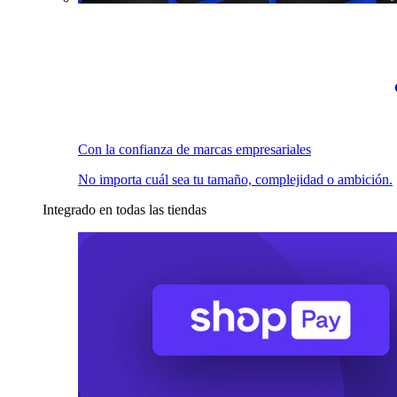
Con la confianza de marcas empresariales
No importa cuál sea tu tamaño, complejidad o ambición.
Integrado en todas las tiendas