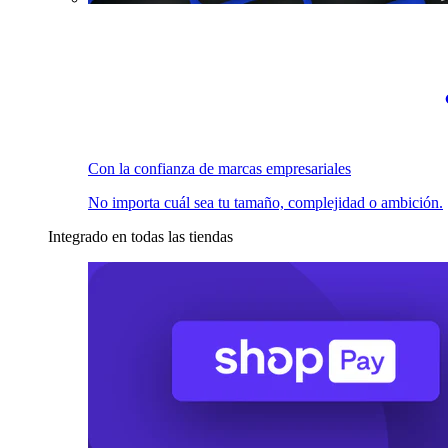
Con la confianza de marcas empresariales
No importa cuál sea tu tamaño, complejidad o ambición.
Integrado en todas las tiendas