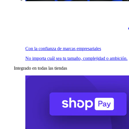
Con la confianza de marcas empresariales
No importa cuál sea tu tamaño, complejidad o ambición.
Integrado en todas las tiendas