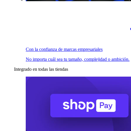
Con la confianza de marcas empresariales
No importa cuál sea tu tamaño, complejidad o ambición.
Integrado en todas las tiendas