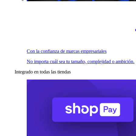
Con la confianza de marcas empresariales
No importa cuál sea tu tamaño, complejidad o ambición.
Integrado en todas las tiendas