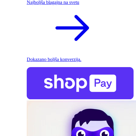
Najboljša blagajna na svetu
Dokazano boljša konverzija.