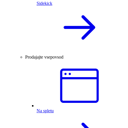
Sidekick
Prodajajte vsepovsod
Na spletu