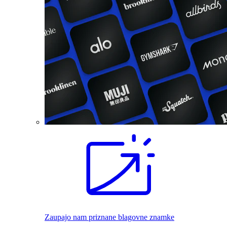
Zaupajo nam priznane blagovne znamke