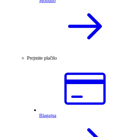
Mobilno
Prejmite plačilo
Blagajna