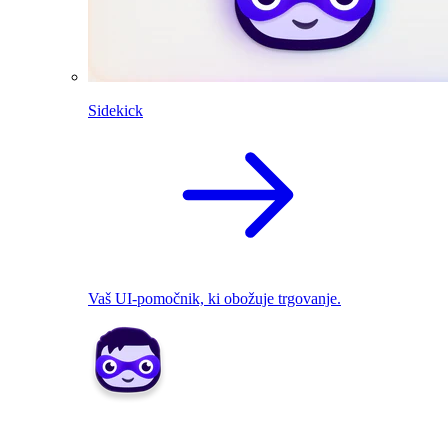
Sidekick
Vaš UI-pomočnik, ki obožuje trgovanje.