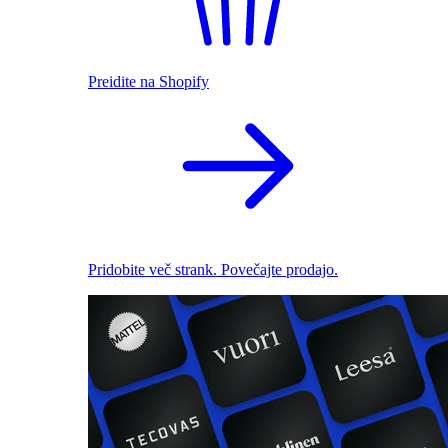
Preidite na Shopify
Pridobite več strank. Povečajte prodajo.