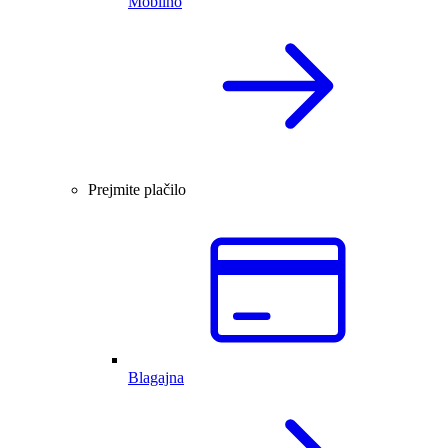
Mobilno
Prejmite plačilo
Blagajna