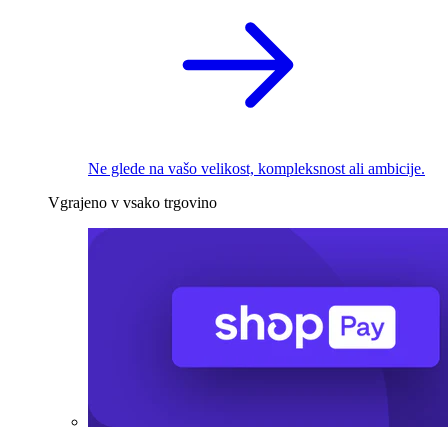
Ne glede na vašo velikost, kompleksnost ali ambicije.
Vgrajeno v vsako trgovino