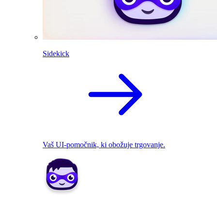
Sidekick
Vaš UI-pomočnik, ki obožuje trgovanje.