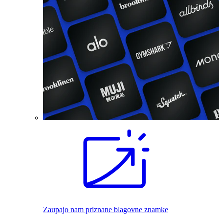
Zaupajo nam priznane blagovne znamke