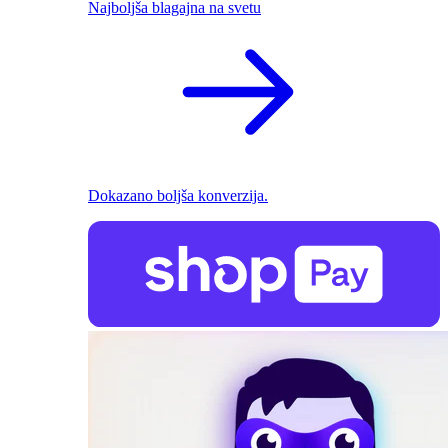
Najboljša blagajna na svetu
Dokazano boljša konverzija.