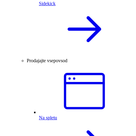
Sidekick
Prodajajte vsepovsod
Na spletu