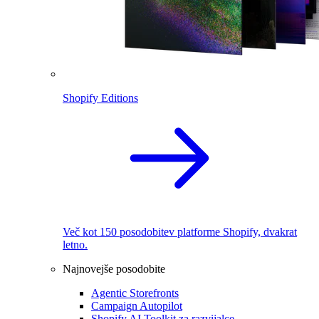
Shopify Editions
Več kot 150 posodobitev platforme Shopify, dvakrat
letno.
Najnovejše posodobite
Agentic Storefronts
Campaign Autopilot
Shopify AI Toolkit za razvijalce