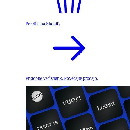
Preidite na Shopify
Pridobite več strank. Povečajte prodajo.