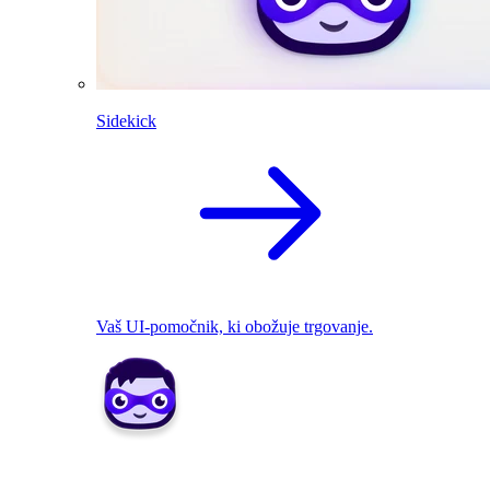
Sidekick
Vaš UI-pomočnik, ki obožuje trgovanje.