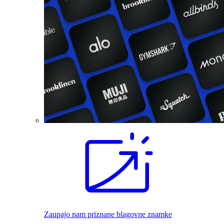
Zaupajo nam priznane blagovne znamke