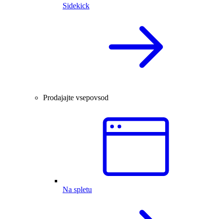
Sidekick
Prodajajte vsepovsod
Na spletu