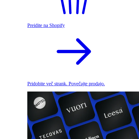
Preidite na Shopify
Pridobite več strank. Povečajte prodajo.