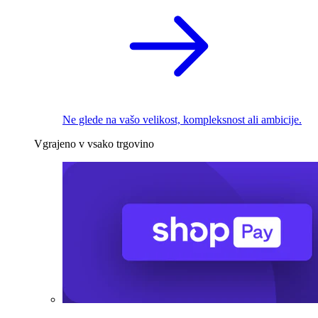
Ne glede na vašo velikost, kompleksnost ali ambicije.
Vgrajeno v vsako trgovino