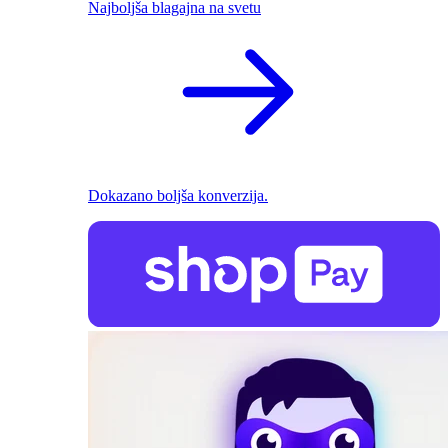
Najboljša blagajna na svetu
Dokazano boljša konverzija.