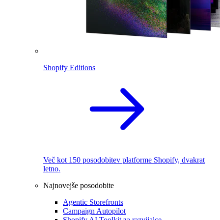
Shopify Editions
Več kot 150 posodobitev platforme Shopify, dvakrat
letno.
Najnovejše posodobite
Agentic Storefronts
Campaign Autopilot
Shopify AI Toolkit za razvijalce