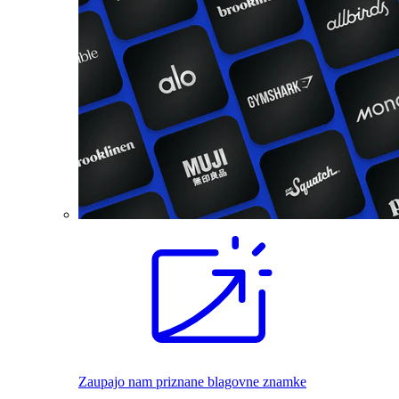
Zaupajo nam priznane blagovne znamke