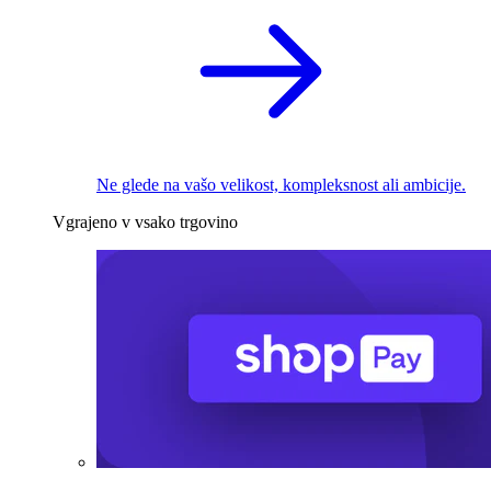
Ne glede na vašo velikost, kompleksnost ali ambicije.
Vgrajeno v vsako trgovino