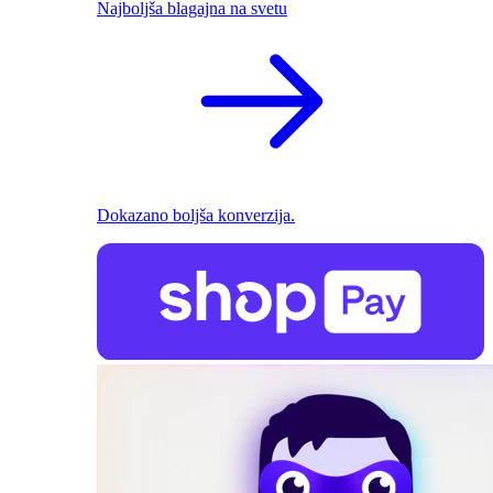
Najboljša blagajna na svetu
Dokazano boljša konverzija.