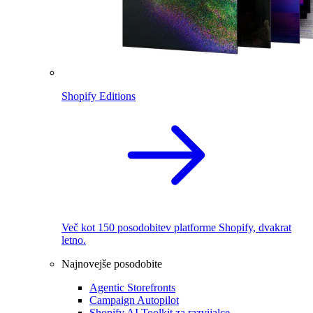
Shopify Editions
Več kot 150 posodobitev platforme Shopify, dvakrat
letno.
Najnovejše posodobite
Agentic Storefronts
Campaign Autopilot
Shopify AI Toolkit za razvijalce