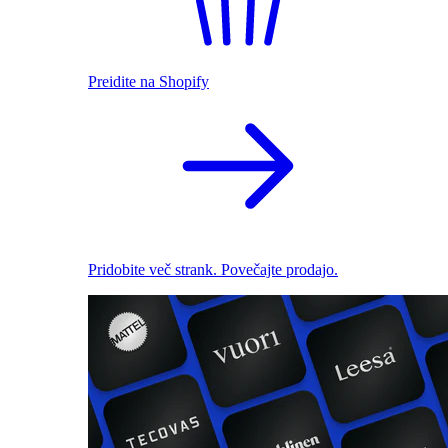
Preidite na Shopify
Pridobite več strank. Povečajte prodajo.