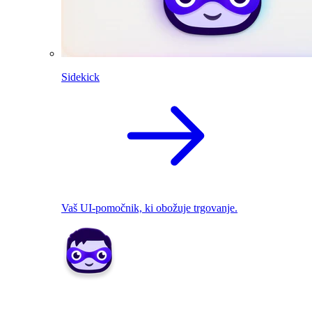
Sidekick
Vaš UI-pomočnik, ki obožuje trgovanje.