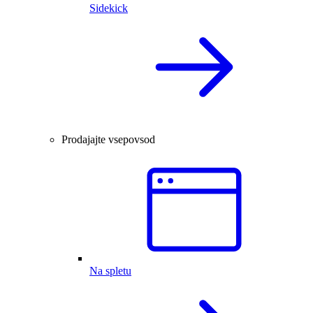
Sidekick
Prodajajte vsepovsod
Na spletu