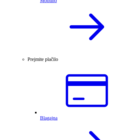
Mobilno
Prejmite plačilo
Blagajna