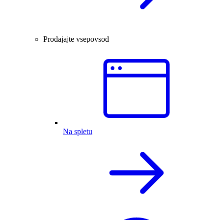
Prodajajte vsepovsod
Na spletu