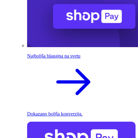
Najboljša blagajna na svetu
Dokazano boljša konverzija.