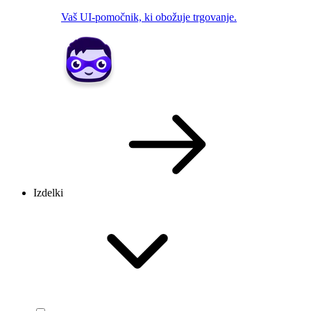
Vaš UI-pomočnik, ki obožuje trgovanje.
Izdelki