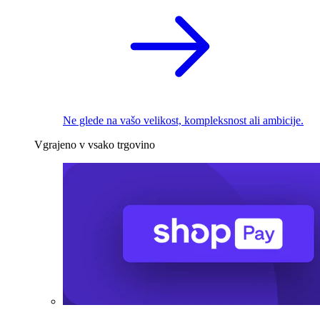
Ne glede na vašo velikost, kompleksnost ali ambicije.
Vgrajeno v vsako trgovino