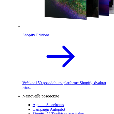
Shopify Editions
Več kot 150 posodobitev platforme Shopify, dvakrat
letno.
Najnovejše posodobite
Agentic Storefronts
Campaign Autopilot
Shopify AI Toolkit za razvijalce