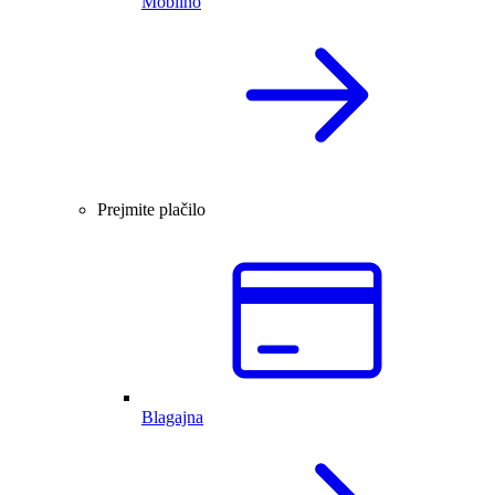
Mobilno
Prejmite plačilo
Blagajna