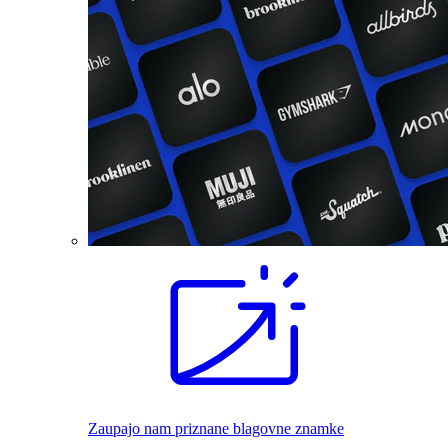
Zaupajo nam priznane blagovne znamke