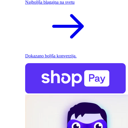
Najboljša blagajna na svetu
Dokazano boljša konverzija.