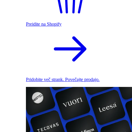
Preidite na Shopify
Pridobite več strank. Povečajte prodajo.