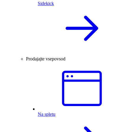
Sidekick
Prodajajte vsepovsod
Na spletu