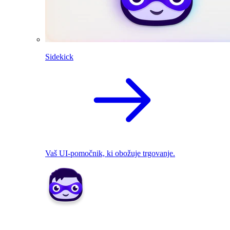
Sidekick
Vaš UI-pomočnik, ki obožuje trgovanje.