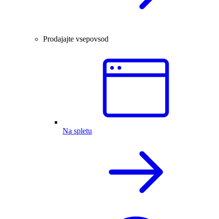
Prodajajte vsepovsod
Na spletu