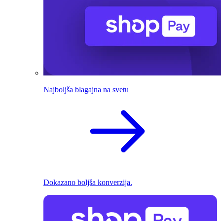
Najboljša blagajna na svetu
Dokazano boljša konverzija.