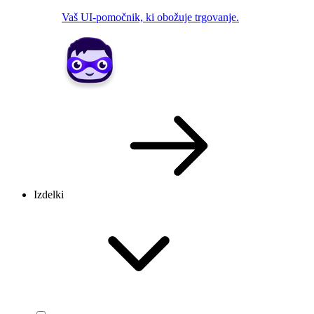
Vaš UI-pomočnik, ki obožuje trgovanje.
Izdelki