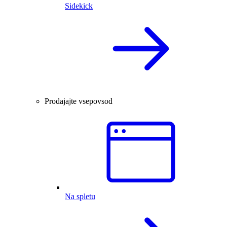
Sidekick
Prodajajte vsepovsod
Na spletu