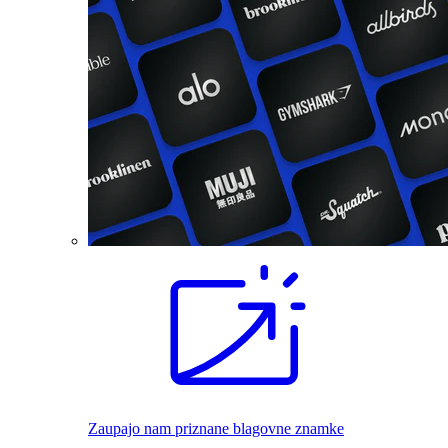
Zaupajo nam priznane blagovne znamke