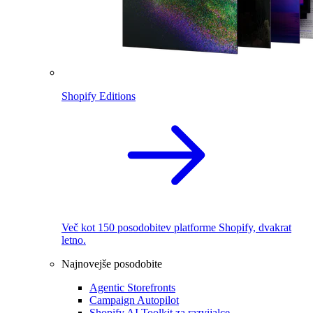
Shopify Editions
Več kot 150 posodobitev platforme Shopify, dvakrat
letno.
Najnovejše posodobite
Agentic Storefronts
Campaign Autopilot
Shopify AI Toolkit za razvijalce