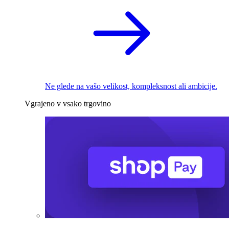
Ne glede na vašo velikost, kompleksnost ali ambicije.
Vgrajeno v vsako trgovino