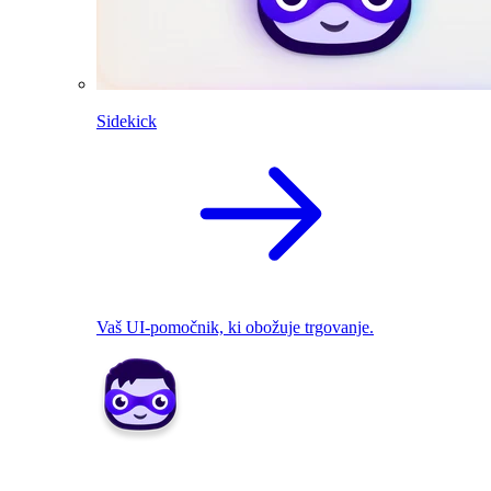
Sidekick
Vaš UI-pomočnik, ki obožuje trgovanje.