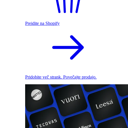
Preidite na Shopify
Pridobite več strank. Povečajte prodajo.