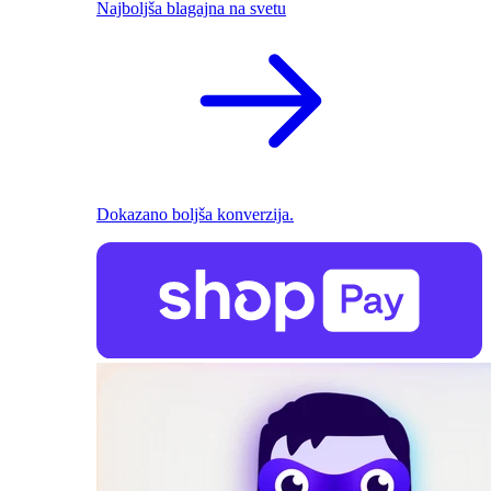
Najboljša blagajna na svetu
Dokazano boljša konverzija.