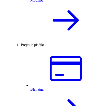
Mobilno
Prejmite plačilo
Blagajna