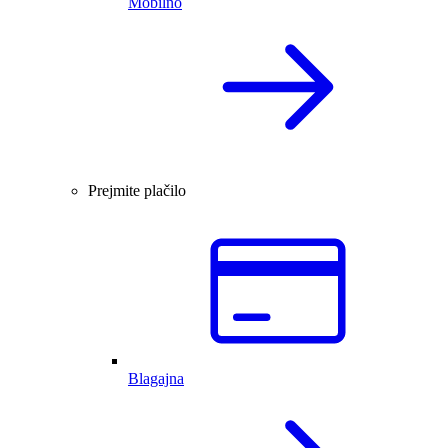
Mobilno
Prejmite plačilo
Blagajna