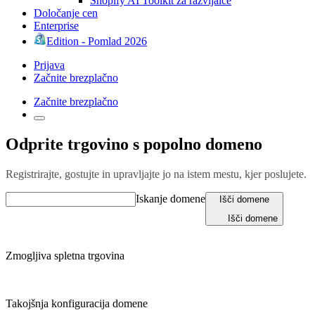
Shopify AI Toolkit za razvijalce
Določanje cen
Enterprise
Edition - Pomlad 2026
Prijava
Začnite brezplačno
Začnite brezplačno
Odprite trgovino s popolno domeno
Registrirajte, gostujte in upravljajte jo na istem mestu, kjer poslujete.
Iskanje domene
Išči domene
Išči domene
Zmogljiva spletna trgovina
Takojšnja konfiguracija domene