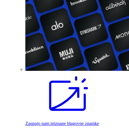
Zaupajo nam priznane blagovne znamke