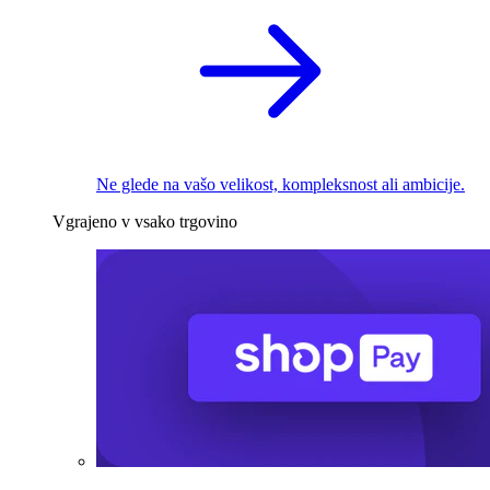
Ne glede na vašo velikost, kompleksnost ali ambicije.
Vgrajeno v vsako trgovino