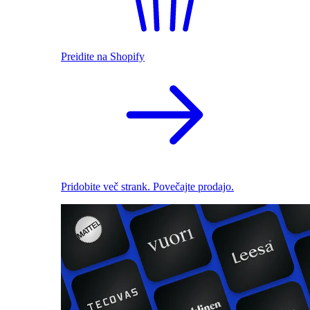
Preidite na Shopify
Pridobite več strank. Povečajte prodajo.