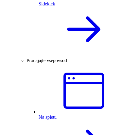
Sidekick
Prodajajte vsepovsod
Na spletu