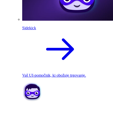
Sidekick
Vaš UI-pomočnik, ki obožuje trgovanje.