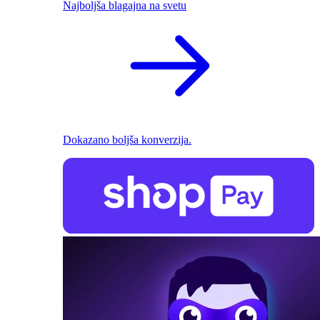
Najboljša blagajna na svetu
Dokazano boljša konverzija.