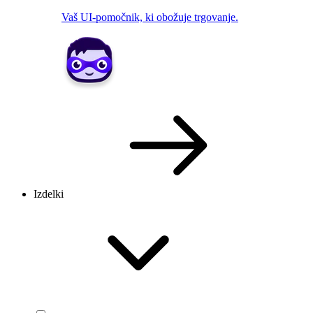
Vaš UI-pomočnik, ki obožuje trgovanje.
Izdelki