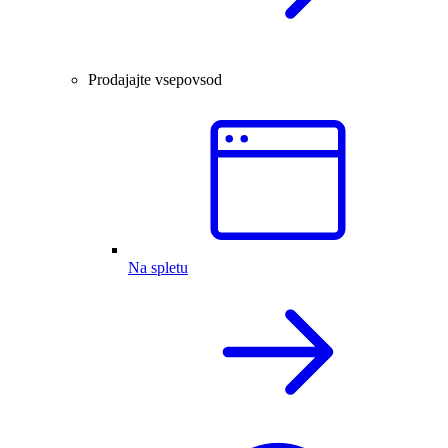
Prodajajte vsepovsod
Na spletu