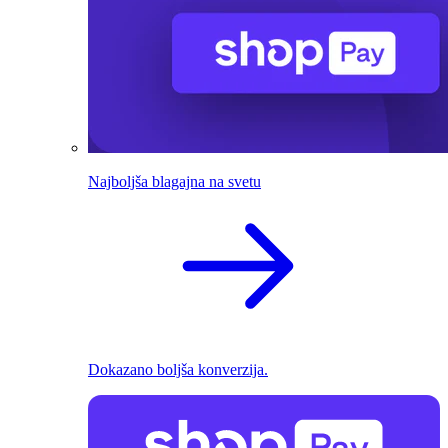
Najboljša blagajna na svetu
Dokazano boljša konverzija.