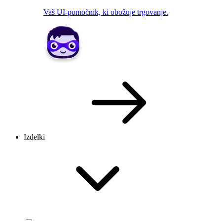
Vaš UI-pomočnik, ki obožuje trgovanje.
Izdelki