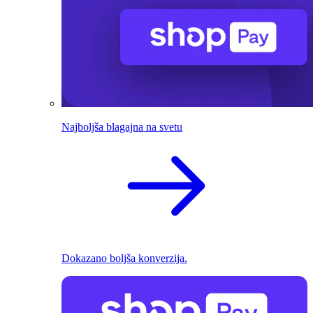
Najboljša blagajna na svetu
Dokazano boljša konverzija.