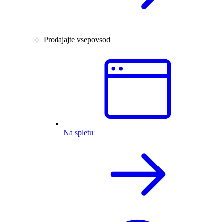
Prodajajte vsepovsod
Na spletu