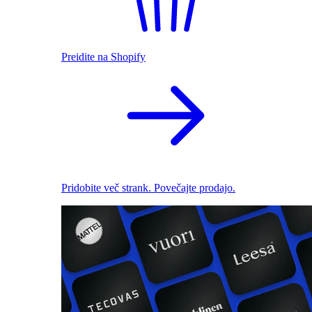
Preidite na Shopify
Pridobite več strank. Povečajte prodajo.