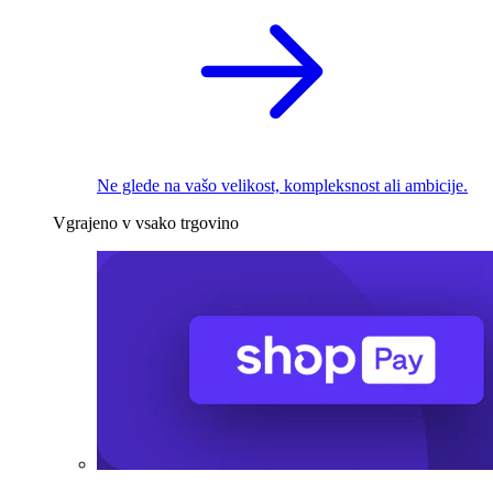
Ne glede na vašo velikost, kompleksnost ali ambicije.
Vgrajeno v vsako trgovino