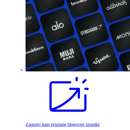
Zaupajo nam priznane blagovne znamke