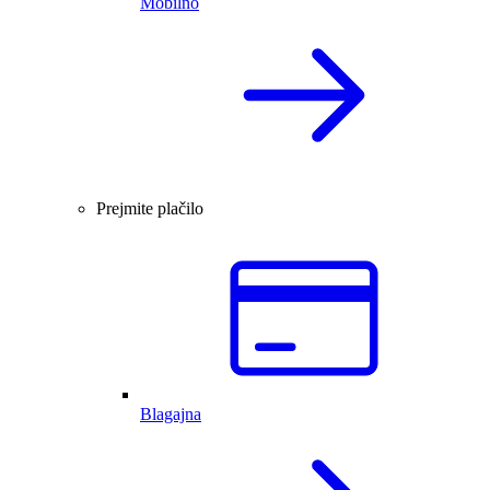
Mobilno
Prejmite plačilo
Blagajna