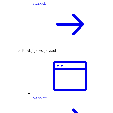
Sidekick
Prodajajte vsepovsod
Na spletu