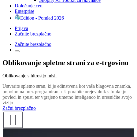
Shopify AI Toolkit za razvijalce
Določanje cen
Enterprise
Edition - Pomlad 2026
Prijava
Začnite brezplačno
Začnite brezplačno
Oblikovanje spletne strani za e-trgovino
Oblikovanje s hitrostjo misli
Ustvarite spletno stran, ki je edinstvena kot vaša blagovna znamka,
popolnoma brez programiranja. Uporabite urejevalnik s funkcijo
povleci in spusti ter vgrajeno umetno inteligenco in uresničite svojo
vizijo.
Začni brezplačno