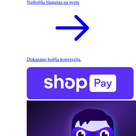
Najboljša blagajna na svetu
Dokazano boljša konverzija.