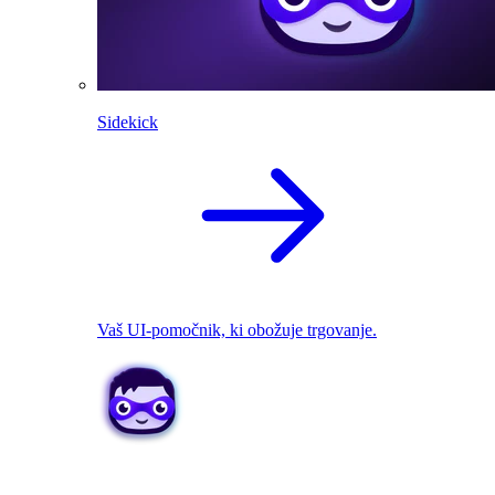
Sidekick
Vaš UI-pomočnik, ki obožuje trgovanje.