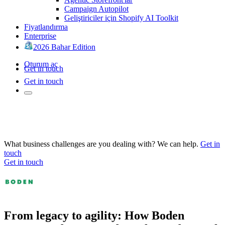
Campaign Autopilot
Geliştiriciler için Shopify AI Toolkit
Fiyatlandırma
Enterprise
2026 Bahar Edition
Oturum aç
Get in touch
Get in touch
What business challenges are you dealing with? We can help.
Get in
touch
Get in touch
From legacy to agility: How Boden