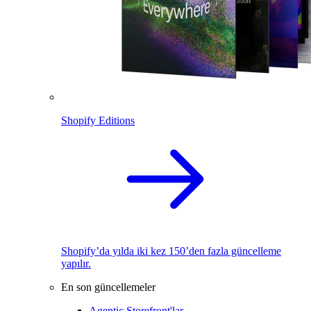
Shopify Editions
Shopify’da yılda iki kez 150’den fazla güncelleme
yapılır.
En son güncellemeler
Agentic Storefront'lar