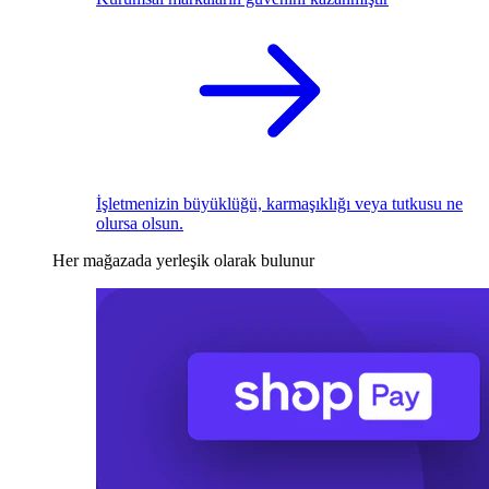
İşletmenizin büyüklüğü, karmaşıklığı veya tutkusu ne
olursa olsun.
Her mağazada yerleşik olarak bulunur