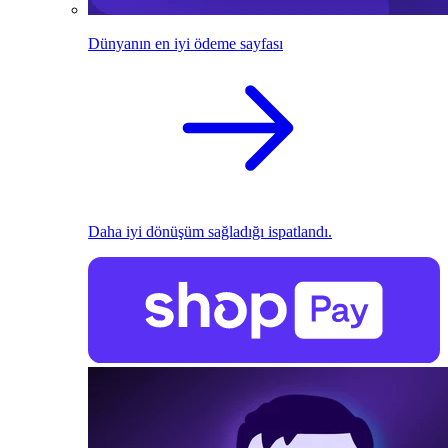
Dünyanın en iyi ödeme sayfası
Daha iyi dönüşüm sağladığı ispatlandı.