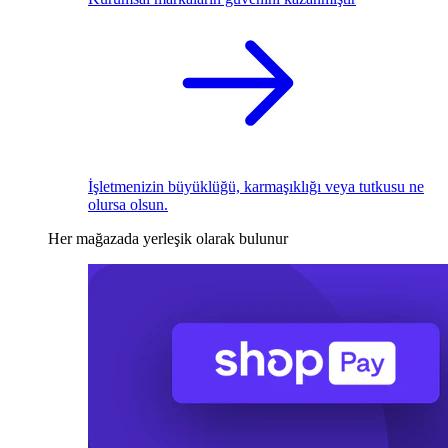
İşletmenizin büyüklüğü, karmaşıklığı veya tutkusu ne
olursa olsun.
Her mağazada yerleşik olarak bulunur