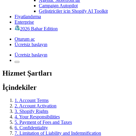
Agentic Storefront'lar
Campaign Autopilot
Geliştiriciler için Shopify AI Toolkit
Fiyatlandırma
Enterprise
2026 Bahar Edition
Oturum aç
Ücretsiz başlayın
Ücretsiz başlayın
Hizmet Şartları
İçindekiler
1. Account Terms
2. Account Activation
3. Shopify Rights
4. Your Responsibilities
5. Payment of Fees and Taxes
6. Confidentiality
7. Limitation of Liability and Indemnification