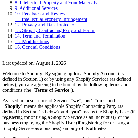
8. Intellectual Property and Your Materials
9. Additional Services
10. Feedback and Reviews
11. Intellectual Property Infringement
12. Privacy and Data Protection
13. Shopify Contracting Party and Forum
14. Term and Termination
15. Modifications
16. General Conditions
Last updated on: August 1, 2026
Welcome to Shopify! By signing up for a Shopify Account (as
defined in Section 1) or by using any Shopify Services (as defined
below), you are agreeing to be bound by the following terms and
conditions (the "
Terms of Service
").
As used in these Terms of Service, "
we
", "
us
", "
our
" and
"
Shopify
" means the applicable Shopify Contracting Party (as
defined in Section 13 below), and "
you
" means the Shopify User (if
registering for or using a Shopify Service as an individual), or the
business employing the Shopify User (if registering for or using a
Shopify Service as a business) and any of its affiliates.