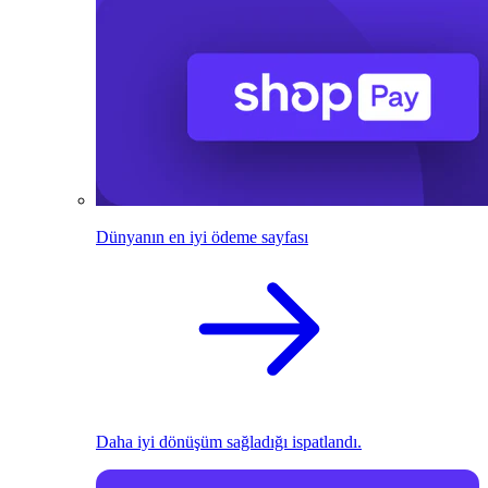
Dünyanın en iyi ödeme sayfası
Daha iyi dönüşüm sağladığı ispatlandı.