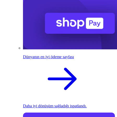
Dünyanın en iyi ödeme sayfası
Daha iyi dönüşüm sağladığı ispatlandı.