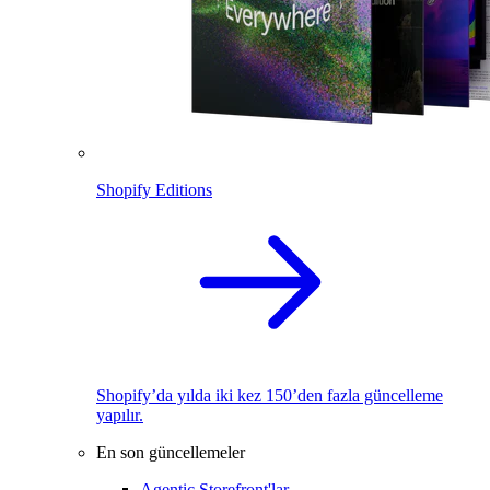
Shopify Editions
Shopify’da yılda iki kez 150’den fazla güncelleme
yapılır.
En son güncellemeler
Agentic Storefront'lar