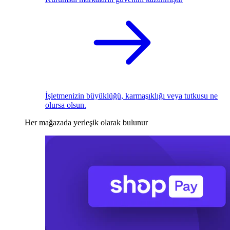
İşletmenizin büyüklüğü, karmaşıklığı veya tutkusu ne
olursa olsun.
Her mağazada yerleşik olarak bulunur