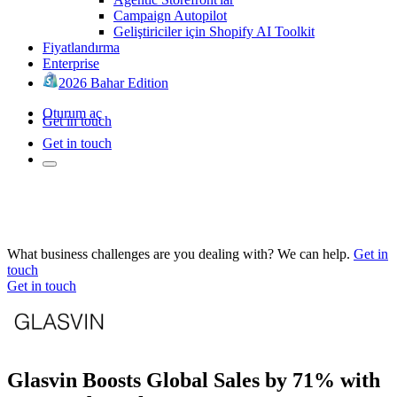
Campaign Autopilot
Geliştiriciler için Shopify AI Toolkit
Fiyatlandırma
Enterprise
2026 Bahar Edition
Oturum aç
Get in touch
Get in touch
What business challenges are you dealing with? We can help.
Get in
touch
Get in touch
Glasvin Boosts Global Sales by 71% with