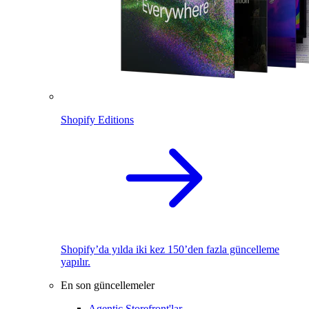
Shopify Editions
Shopify’da yılda iki kez 150’den fazla güncelleme
yapılır.
En son güncellemeler
Agentic Storefront'lar