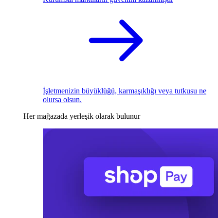
İşletmenizin büyüklüğü, karmaşıklığı veya tutkusu ne
olursa olsun.
Her mağazada yerleşik olarak bulunur