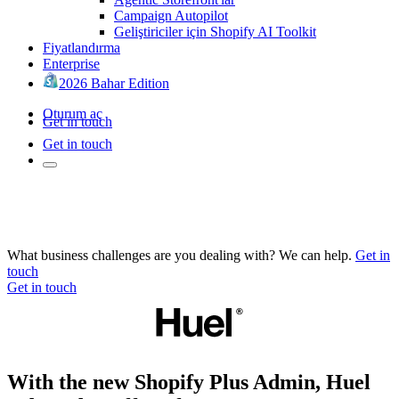
Campaign Autopilot
Geliştiriciler için Shopify AI Toolkit
Fiyatlandırma
Enterprise
2026 Bahar Edition
Oturum aç
Get in touch
Get in touch
What business challenges are you dealing with? We can help.
Get in
touch
Get in touch
With the new Shopify Plus Admin, Huel