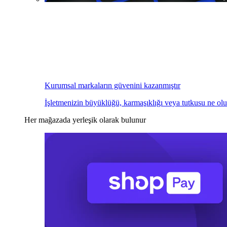
Kurumsal markaların güvenini kazanmıştır
İşletmenizin büyüklüğü, karmaşıklığı veya tutkusu ne olu
Her mağazada yerleşik olarak bulunur