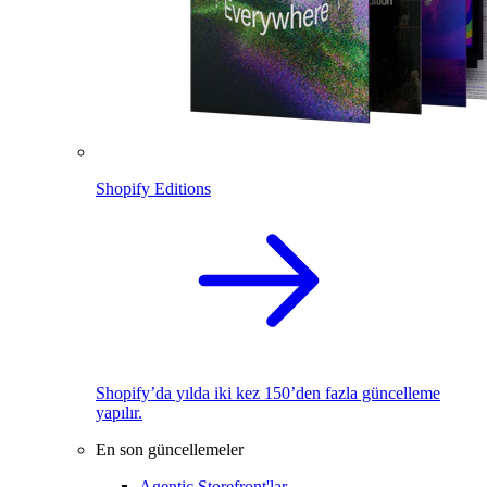
Shopify Editions
Shopify’da yılda iki kez 150’den fazla güncelleme
yapılır.
En son güncellemeler
Agentic Storefront'lar