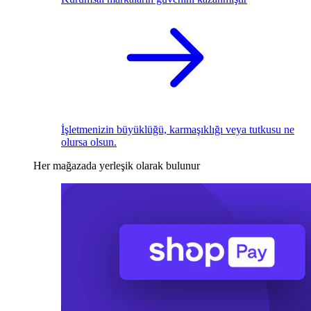
İşletmenizin büyüklüğü, karmaşıklığı veya tutkusu ne
olursa olsun.
Her mağazada yerleşik olarak bulunur