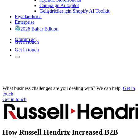
Campaign Autopilot
Geliştiriciler için Shopify AI Toolkit
Fiyatlandırma
Enterprise
2026 Bahar Edition
Oturum aç
Get in touch
Get in touch
What business challenges are you dealing with? We can help.
Get in
touch
Get in touch
How Russell Hendrix Increased B2B