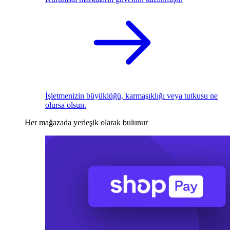
İşletmenizin büyüklüğü, karmaşıklığı veya tutkusu ne
olursa olsun.
Her mağazada yerleşik olarak bulunur