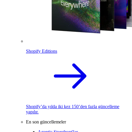
Shopify Editions
Shopify’da yılda iki kez 150’den fazla güncelleme
yapılır.
En son güncellemeler
Agentic Storefront'lar