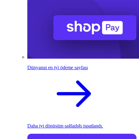
Dünyanın en iyi ödeme sayfası
Daha iyi dönüşüm sağladığı ispatlandı.