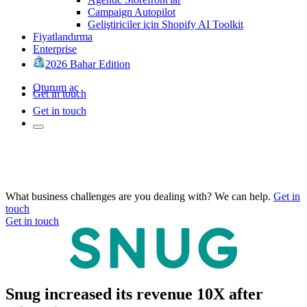
Campaign Autopilot
Geliştiriciler için Shopify AI Toolkit
Fiyatlandırma
Enterprise
2026 Bahar Edition
Oturum aç
Get in touch
Get in touch
What business challenges are you dealing with? We can help.
Get in
touch
Get in touch
Snug increased its revenue 10X after