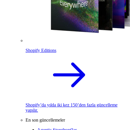
Shopify Editions
Shopify’da yılda iki kez 150’den fazla güncelleme
yapılır.
En son güncellemeler
Agentic Storefront'lar