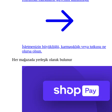
İşletmenizin büyüklüğü, karmaşıklığı veya tutkusu ne
olursa olsun.
Her mağazada yerleşik olarak bulunur