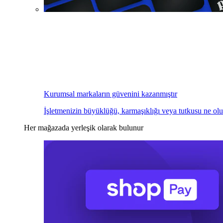
Kurumsal markaların güvenini kazanmıştır
İşletmenizin büyüklüğü, karmaşıklığı veya tutkusu ne olu
Her mağazada yerleşik olarak bulunur