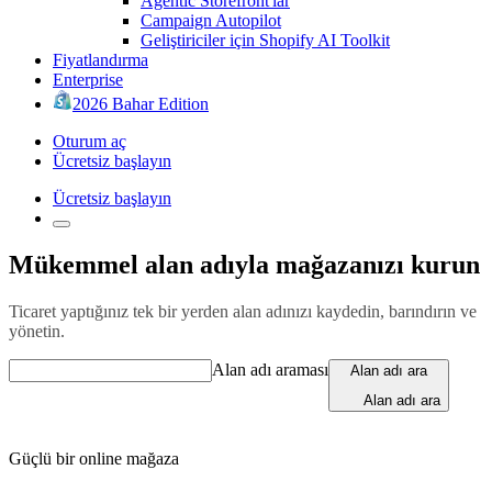
Agentic Storefront'lar
Campaign Autopilot
Geliştiriciler için Shopify AI Toolkit
Fiyatlandırma
Enterprise
2026 Bahar Edition
Oturum aç
Ücretsiz başlayın
Ücretsiz başlayın
Mükemmel alan adıyla mağazanızı kurun
Ticaret yaptığınız tek bir yerden alan adınızı kaydedin, barındırın ve
yönetin.
Alan adı araması
Alan adı ara
Alan adı ara
Güçlü bir online mağaza