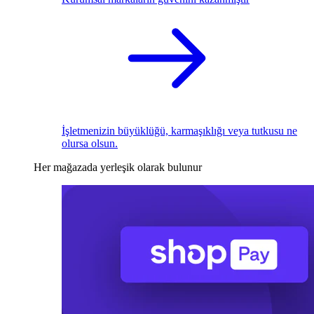
İşletmenizin büyüklüğü, karmaşıklığı veya tutkusu ne
olursa olsun.
Her mağazada yerleşik olarak bulunur