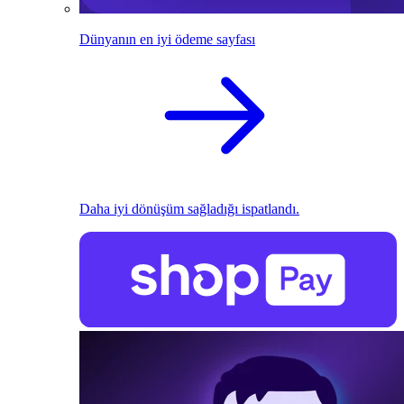
Dünyanın en iyi ödeme sayfası
Daha iyi dönüşüm sağladığı ispatlandı.