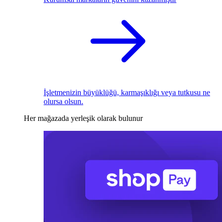
İşletmenizin büyüklüğü, karmaşıklığı veya tutkusu ne
olursa olsun.
Her mağazada yerleşik olarak bulunur