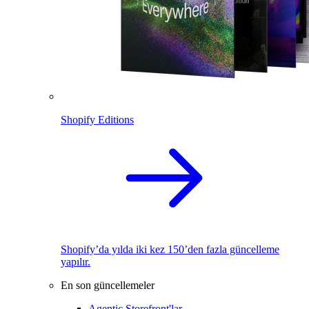
Shopify Editions
Shopify’da yılda iki kez 150’den fazla güncelleme
yapılır.
En son güncellemeler
Agentic Storefront'lar