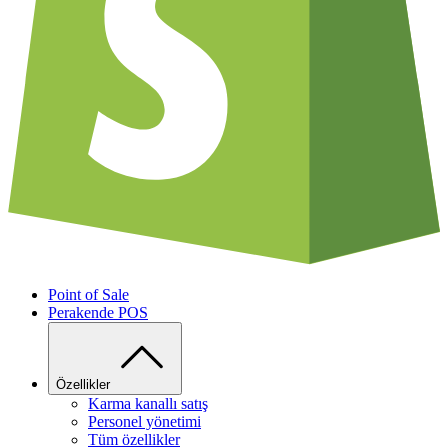
Point of Sale
Perakende POS
Özellikler
Karma kanallı satış
Personel yönetimi
Tüm özellikler