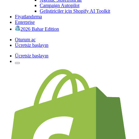
Campaign Autopilot
Geliştiriciler için Shopify AI Toolkit
Fiyatlandırma
Enterprise
2026 Bahar Edition
Oturum aç
Ücretsiz başlayın
Ücretsiz başlayın