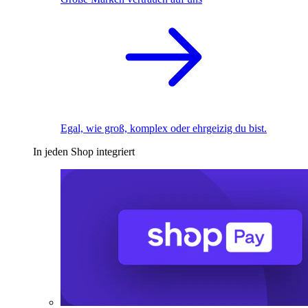
Egal, wie groß, komplex oder ehrgeizig du bist.
In jeden Shop integriert