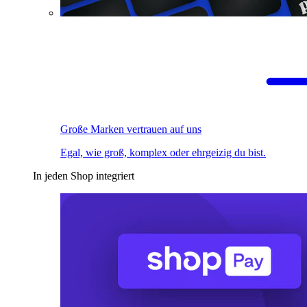
Große Marken vertrauen auf uns
Egal, wie groß, komplex oder ehrgeizig du bist.
In jeden Shop integriert