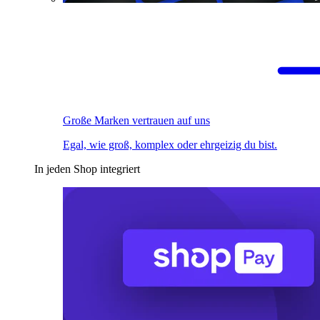
Große Marken vertrauen auf uns
Egal, wie groß, komplex oder ehrgeizig du bist.
In jeden Shop integriert