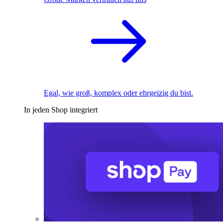
Egal, wie groß, komplex oder ehrgeizig du bist.
In jeden Shop integriert