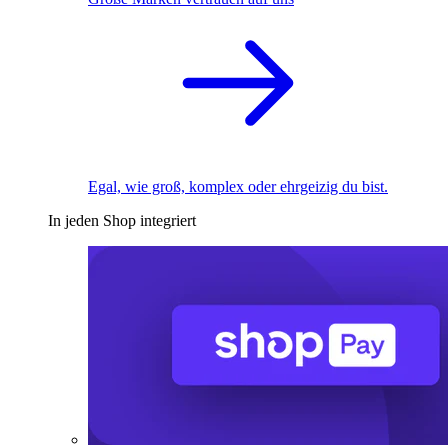
Egal, wie groß, komplex oder ehrgeizig du bist.
In jeden Shop integriert