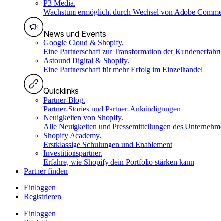
P3 Media
.
Wachstum ermöglicht durch Wechsel von Adobe Comme
News und Events
Google Cloud & Shopify
.
Eine Partnerschaft zur Transformation der Kundenerfahr
Astound Digital & Shopify
.
Eine Partnerschaft für mehr Erfolg im Einzelhandel
Quicklinks
Partner-Blog
.
Partner-Stories und Partner-Ankündigungen
Neuigkeiten von Shopify
.
Alle Neuigkeiten und Pressemitteilungen des Unternehm
Shopify Academy
.
Erstklassige Schulungen und Enablement
Investitionspartner
.
Erfahre, wie Shopify dein Portfolio stärken kann
Partner finden
Einloggen
Registrieren
Einloggen