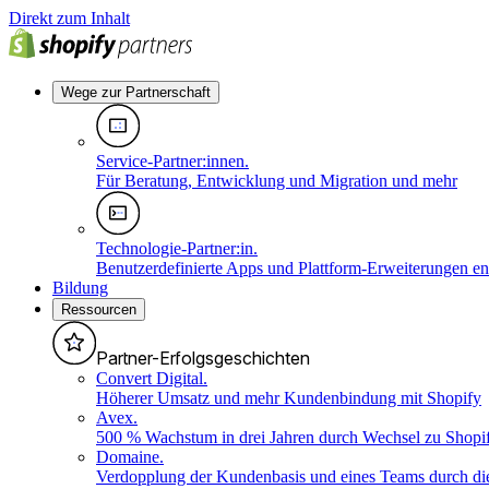
Direkt zum Inhalt
Wege zur Partnerschaft
Service-Partner:innen
.
Für Beratung, Entwicklung und Migration und mehr
Technologie-Partner:in
.
Benutzerdefinierte Apps und Plattform-Erweiterungen e
Bildung
Ressourcen
Partner-Erfolgsgeschichten
Convert Digital
.
Höherer Umsatz und mehr Kundenbindung mit Shopify
Avex
.
500 % Wachstum in drei Jahren durch Wechsel zu Shopi
Domaine
.
Verdopplung der Kundenbasis und eines Teams durch die