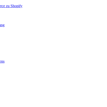
rce zu Shopify
ung
ens