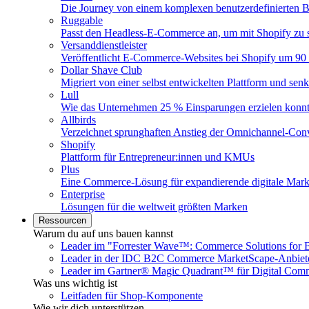
Die Journey von einem komplexen benutzerdefinierten B
Ruggable
Passt den Headless-E-Commerce an, um mit Shopify zu s
Versanddienstleister
Veröffentlicht E-Commerce-Websites bei Shopify um 90 
Dollar Shave Club
Migriert von einer selbst entwickelten Plattform und se
Lull
Wie das Unternehmen 25 % Einsparungen erzielen konn
Allbirds
Verzeichnet sprunghaften Anstieg der Omnichannel-Con
Shopify
Plattform für Entrepreneur:innen und KMUs
Plus
Eine Commerce-Lösung für expandierende digitale Mar
Enterprise
Lösungen für die weltweit größten Marken
Ressourcen
Warum du auf uns bauen kannst
Leader im "Forrester Wave™: Commerce Solutions for 
Leader in der IDC B2C Commerce MarketScape-Anbiet
Leader im Gartner® Magic Quadrant™ für Digital Com
Was uns wichtig ist
Leitfaden für Shop-Komponente
Wie wir dich unterstützen