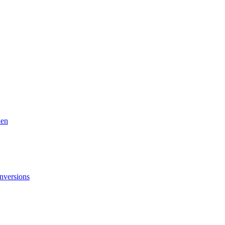
ken
nversions