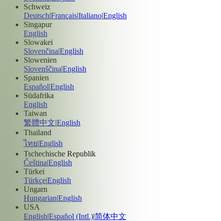
Schweiz
Deutsch
|
Français
|
Italiano
|
English
Singapur
English
Slowakei
Slovenčina
|
English
Slowenien
Slovenščina
|
English
Spanien
Español
|
English
Südafrika
English
Taiwan
繁體中文
|
English
Thailand
ไทย
|
English
Tschechische Republik
Čeština
|
English
Türkei
Türkçe
|
English
Ungarn
Hungarian
|
English
USA
English
|
Español (Intl.)
|
简体中文