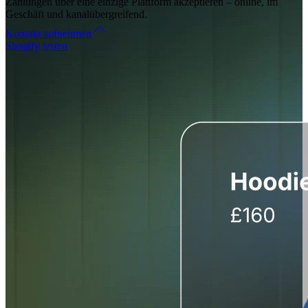
Zahlungen über eine einzige Plattform akzeptieren – online, im
Geschäft und kanalübergreifend.
Kontakt aufnehmen
Shopify testen