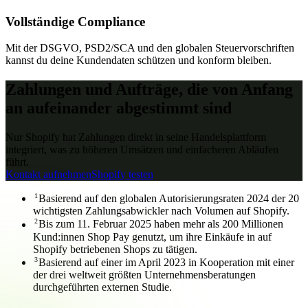
Vollständige Compliance
Mit der DSGVO, PSD2/SCA und den globalen Steuervorschriften
kannst du deine Kundendaten schützen und konform bleiben.
Zahlungen und Aufträge, die von Anfang
an aufeinander abgestimmt sind
Nur Shopify hat Zahlungen direkt in seine Handelsplattform
integriert, was zu höheren Umsätzen und einfacheren Abläufen
führt.
Kontakt aufnehmen
Shopify testen
1
Basierend auf den globalen Autorisierungsraten 2024 der 20
wichtigsten Zahlungsabwickler nach Volumen auf Shopify.
2
Bis zum 11. Februar 2025 haben mehr als 200 Millionen
Kund:innen Shop Pay genutzt, um ihre Einkäufe in auf
Shopify betriebenen Shops zu tätigen.
3
Basierend auf einer im April 2023 in Kooperation mit einer
der drei weltweit größten Unternehmensberatungen
durchgeführten externen Studie.