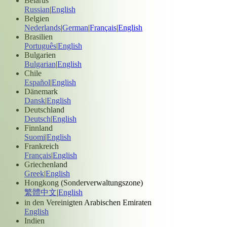
Belarus
Russian
|
English
Belgien
Nederlands
|
German
|
Français
|
English
Brasilien
Português
|
English
Bulgarien
Bulgarian
|
English
Chile
Español
|
English
Dänemark
Dansk
|
English
Deutschland
Deutsch
|
English
Finnland
Suomi
|
English
Frankreich
Français
|
English
Griechenland
Greek
|
English
Hongkong (Sonderverwaltungszone)
繁體中文
|
English
in den Vereinigten Arabischen Emiraten
English
Indien