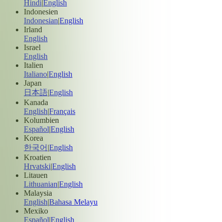
Hindi
|
English
Indonesien
Indonesian
|
English
Irland
English
Israel
English
Italien
Italiano
|
English
Japan
日本語
|
English
Kanada
English
|
Français
Kolumbien
Español
|
English
Korea
한국어
|
English
Kroatien
Hrvatski
|
English
Litauen
Lithuanian
|
English
Malaysia
English
|
Bahasa Melayu
Mexiko
Español
|
English