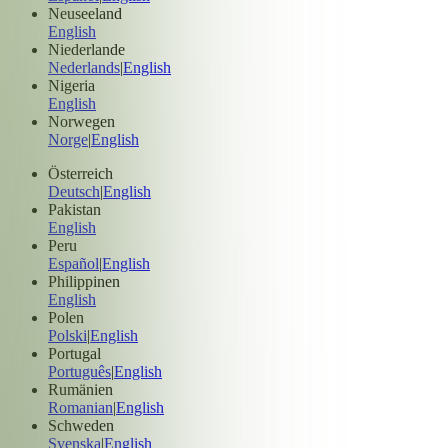
Neuseeland
English
Niederlande
Nederlands
|
English
Nigeria
English
Norwegen
Norge
|
English
Österreich
Deutsch
|
English
Pakistan
English
Peru
Español
|
English
Philippinen
English
Polen
Polski
|
English
Portugal
Português
|
English
Rumänien
Romanian
|
English
Schweden
Svenska
|
English