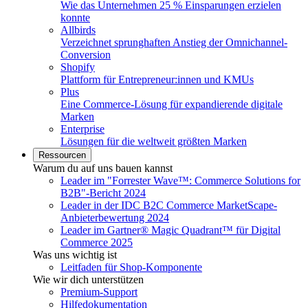
Wie das Unternehmen 25 % Einsparungen erzielen
konnte
Allbirds
Verzeichnet sprunghaften Anstieg der Omnichannel-
Conversion
Shopify
Plattform für Entrepreneur:innen und KMUs
Plus
Eine Commerce-Lösung für expandierende digitale
Marken
Enterprise
Lösungen für die weltweit größten Marken
Ressourcen
Warum du auf uns bauen kannst
Leader im "Forrester Wave™: Commerce Solutions for
B2B"-Bericht 2024
Leader in der IDC B2C Commerce MarketScape-
Anbieterbewertung 2024
Leader im Gartner® Magic Quadrant™ für Digital
Commerce 2025
Was uns wichtig ist
Leitfaden für Shop-Komponente
Wie wir dich unterstützen
Premium-Support
Hilfedokumentation